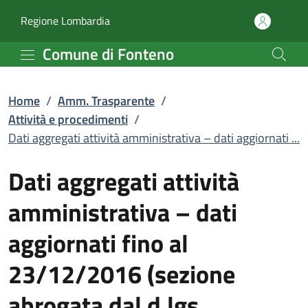
Dati aggregati attività 
Vai al contenuto principale
(apre in un'altra scheda).
Regione Lombardia
Comune di Fonteno
Home
/
Amm. Trasparente
/
Attività e procedimenti
/
Dati aggregati attività amministrativa – dati aggiornati ...
Dati aggregati attività
amministrativa – dati
aggiornati fino al
23/12/2016 (sezione
abrogata dal d.lgs.