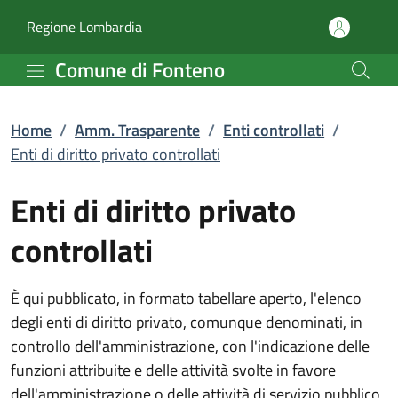
Enti di diritto privato c
Vai al contenuto principale
(apre in un'altra scheda).
Regione Lombardia
Comune di Fonteno
Home
/
Amm. Trasparente
/
Enti controllati
/
Enti di diritto privato controllati
Enti di diritto privato
controllati
È qui pubblicato, in formato tabellare aperto, l'elenco
degli enti di diritto privato, comunque denominati, in
controllo dell'amministrazione, con l'indicazione delle
funzioni attribuite e delle attività svolte in favore
dell'amministrazione o delle attività di servizio pubblico