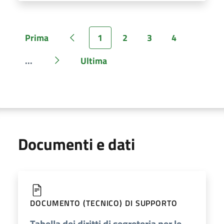
Prima
1
2
3
4
Pagina
Pagina precedente
Pagina
Pagina
Pagina
Pagina
...
Ultima
Pagina
Pagina successiva
Pagina
Documenti e dati
DOCUMENTO (TECNICO) DI SUPPORTO
Tabella dei diritti di segreteria per le