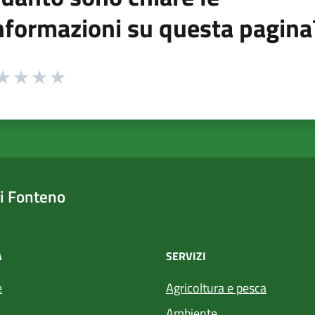
nformazioni su questa pagina
 da 1 a 5 stelle la pagina
ta 1 stelle su 5
aluta 2 stelle su 5
Valuta 3 stelle su 5
Valuta 4 stelle su 5
Valuta 5 stelle su 5
i Fonteno
À
SERVIZI
e
Agricoltura e pesca
Ambiente