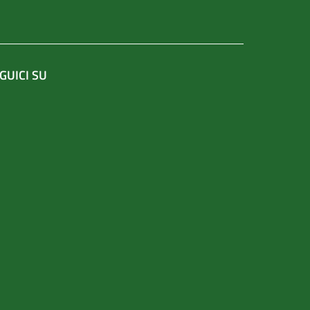
GUICI SU
un'altra scheda).