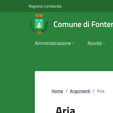
Aria | Comune di Fo
Vai al contenuto principale
(apre in un'altra scheda).
Regione Lombardia
Comune di Fonte
Amministrazione
Novità
Home
/
Argomenti
/
Aria
Aria