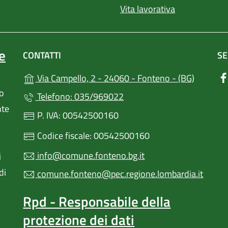
Vita lavorativa
e
CONTATTI
SE
(apre in 
Via Campello, 2 - 24060 - Fonteno - (BG)
lo
Telefono: 035/969022
nte
P. IVA: 00542500160
Codice fiscale: 00542500160
info@comune.fonteno.bg.it
i
di
comune.fonteno@pec.regione.lombardia.it
Rpd - Responsabile della
protezione dei dati