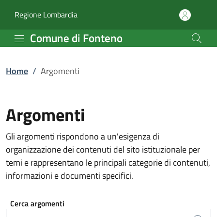
Argomenti | Comune di 
Vai al contenuto principale
(apre in un'altra scheda).
Regione Lombardia
Comune di Fonteno
Home
/
Argomenti
Argomenti
Gli argomenti rispondono a un'esigenza di
organizzazione dei contenuti del sito istituzionale per
temi e rappresentano le principali categorie di contenuti,
informazioni e documenti specifici.
Cerca argomenti